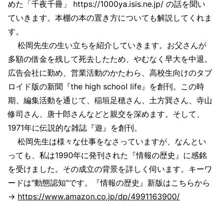
めた「千夜千冊」 https://1000ya.isis.ne.jp/ の話を聞い
ていきます。本棚の本の置き方についても解説してくれま
す。
松岡先生の生い立ちを紹介していきます。お父さんが
多額の借金を残して死去したため、やむなく早大を中退。
広告会社に勤め、営業活動のかたわら、高校生向けのタブ
ロイド版の新聞『the high school life』を創刊。この時
期、編集活動を通じて、稲垣足穂さん、土方巽さん、寺山
修司さん、唐十郎さんなどと親交を深めます。そして、
1971年に伝説的な雑誌『遊』を創刊。
松岡先生は様々な仕事をなさっていますが、なんとい
っても、私は1990年に発刊された『情報の歴史』に感銘
を受けました。その成立の背景を詳しく伺います。キーワ
ードは"動態認知"です。『情報の歴史』新版はこちらから
→
https://www.amazon.co.jp/dp/4991163900/