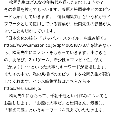
松岡先生はどんな少年時代を送ったのでしょうか？
その光景を教えてもらいます。藤原と松岡先生とのエピソ
ードも紹介していきます。「情報編集力」という私がライ
フワークとして使用している言葉が、松岡先生の影響が大
きいことも明かしています。
『日本文化の核心 「ジャパン・スタイル」を読み解く』
https://www.amazon.co.jp/dp/4065187737/ を読みなが
ら、松岡先生にコメントをもらっていきます。小さきも
の、あそび、2＋1ゲーム、希少性＝マレビト性、傾く
（かぶく）･･･といった大事なキーワードが登場します。
またその中で、私の凧揚げのエピソードを松岡先生が紹介
してくれます。イシス編集学校はこちらから→
https://es.isis.ne.jp/
松岡先生にならって、千朝千題という試みについても
お話しします。「お題は大事だ」と松岡さん。最後に、
「和光同塵」というキーワードを教えていただきます。