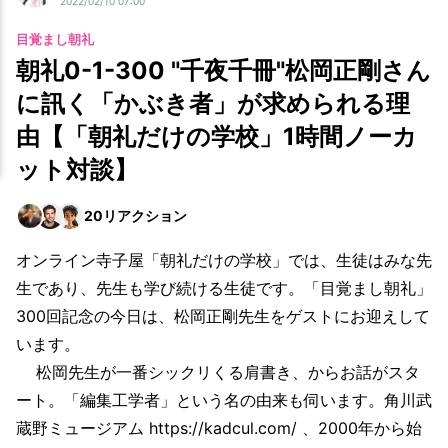
2022/02/10 07:00
目覚まし朝礼
朝礼0-1-300 "千夜千冊"松岡正剛さん
に訊く「かぶき者」が求められる理
由【「朝礼だけの学校」1時間ノーカ
ット対談】
20
リアクション
オンライン寺子屋「朝礼だけの学校」では、生徒はみな先
生であり、先生も学び続ける生徒です。「目覚まし朝礼」
300回記念の今日は、松岡正剛先生をゲストにお迎えして
います。
松岡先生が一番シックリくる肩書き、からお話がスタ
ート。「編集工学者」という名の由来も伺います。角川武
蔵野ミュージアム https://kadcul.com/ 、2000年から始