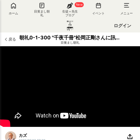
New
目覚まし朝
生徒＝先生
ホーム
イベント
メニュー
礼
ブログ
ログイン
朝礼0-1-300 "千夜千冊"松岡正剛さんに訊く「かぶき者」が求められる理由【「朝礼だけの学校」1時間ノーカット対談】
戻る
目覚まし朝礼
カズ