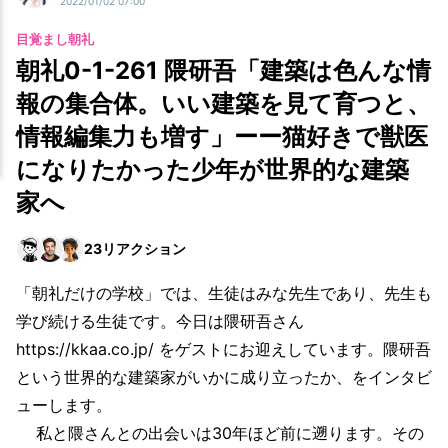
2022/01/02 07:00
目覚まし朝礼
朝礼0-1-261 隈研吾「建築は色んな情
報の集合体。いい建築を見て育つと、
情報編集力も増す」ーー猫好きで獣医
になりたかった少年が世界的な建築
家へ
23
リアクション
「朝礼だけの学校」では、生徒はみな先生であり、先生も
学び続ける生徒です。今日は隈研吾さん
https://kkaa.co.jp/ をゲストにお迎えしています。隈研吾
という世界的な建築家がいかに成り立ったか、をインタビ
ューします。
私と隈さんとの出会いは30年ほど前に遡ります。その