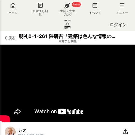
New
目覚まし朝
生徒＝先生
ホーム
イベント
メニュー
礼
ブログ
ログイン
朝礼0-1-261 隈研吾「建築は色んな情報の集合体。いい建築を見て育つと、情報編集力も増す」ーー猫好きで獣医になりたかった少年が世界的な建築家へ
戻る
目覚まし朝礼
カズ