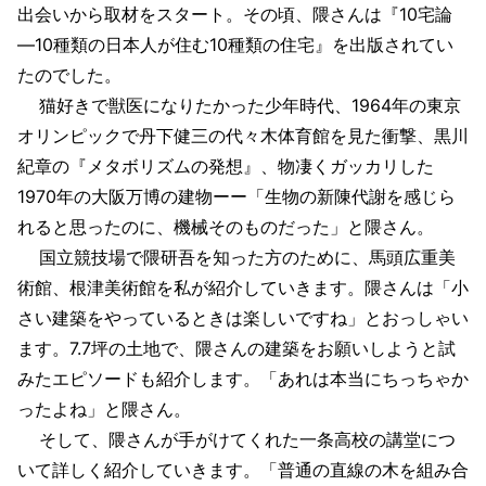
出会いから取材をスタート。その頃、隈さんは『10宅論
―10種類の日本人が住む10種類の住宅』を出版されてい
たのでした。
猫好きで獣医になりたかった少年時代、1964年の東京
オリンピックで丹下健三の代々木体育館を見た衝撃、黒川
紀章の『メタボリズムの発想』、物凄くガッカリした
1970年の大阪万博の建物ーー「生物の新陳代謝を感じら
れると思ったのに、機械そのものだった」と隈さん。
国立競技場で隈研吾を知った方のために、馬頭広重美
術館、根津美術館を私が紹介していきます。隈さんは「小
さい建築をやっているときは楽しいですね」とおっしゃい
ます。7.7坪の土地で、隈さんの建築をお願いしようと試
みたエピソードも紹介します。「あれは本当にちっちゃか
ったよね」と隈さん。
そして、隈さんが手がけてくれた一条高校の講堂につ
いて詳しく紹介していきます。「普通の直線の木を組み合