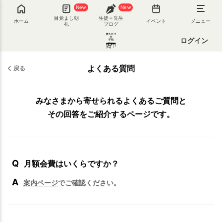
New
New
目覚まし朝
生徒＝先生
ホーム
イベント
メニュー
礼
ブログ
ログイン
よくある質問
戻る
みなさまから寄せられるよくあるご質問と
その回答をご紹介するページです。
Q
月額会費はいくらですか？
A
案内ページ
でご確認ください。