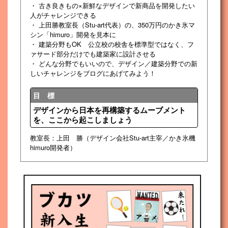
・ 古き良きもの×新鮮なデザインで新商品を開発したい
人がチャレンジできる
・ 上田勝教室長（Stu-art代表）の、350万円のかき氷マ
シン「himuro」開発を見本に
・ 建築分野もOK 公立校の校舎を標準型ではなく、フ
ァサード部分だけでも建築家に設計させる
・ どんな分野でもいいので、デザイン／建築分野での新
しいチャレンジをブログにあげてみよう！
目 標
デザインから日本を再構築するムーブメント
を、ここから起こしましょう
教室長：上田 勝（デザイン会社Stu-art主宰／かき氷機
himuro開発者）