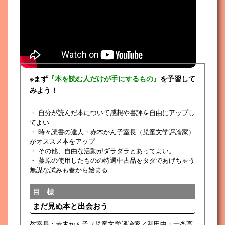
※まず
『本を読む人だけが手にするもの』
を予習して
みよう！
・ 自分が読んだ本について感想や書評を自由にアップし
てよい
・ 時々読書の達人・赤木かん子室長（児童文学評論家）
がオススメ本をアップ
・ その他、自由な活動がダラダラとあってよい。
・ 藤原の使用したものの特選中古品をタダであげちゃう
無謀な試みも春から始まる
目 標
まだ見ぬ本と出会おう
教室長：赤木かん子（児童文学評論家／和田中・一条高