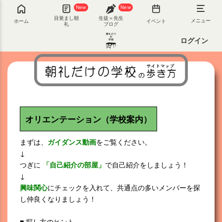
New
New
目覚まし朝
生徒＝先生
ホーム
イベント
メニュー
礼
ブログ
ログイン
オリエンテーション（学校案内）
まずは、
ガイダンス動画
をご覧ください。
↓
つぎに
「自己紹介の部屋」
で自己紹介をしましょう！
↓
興味関心
にチェックを入れて、共通点の多いメンバーを探
し仲良くなりましょう！
■ 探し方のヒント