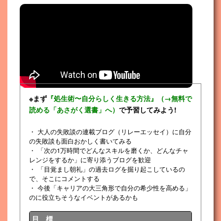
※まず
『処生術〜自分らしく生きる方法』（→無料で
読める「あさがく選書」へ）
で予習してみよう!
・ 大人の失敗談の連載ブログ（リレーエッセイ）に自分
の失敗談も面白おかしく書いてみる
・ 「次の1万時間でどんなスキルを磨くか、どんなチャ
レンジをするか」に寄り添うブログを歓迎
・ 「目覚まし朝礼」の過去ログを掘り起こしているの
で、そこにコメントする
・ 今後「キャリアの大三角形で自分の希少性を高める」
のに役立ちそうなイベントがあるかも
目 標