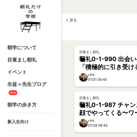
戻る
朝学について
目覚まし朝礼
朝礼0-1-990 出
目覚まし朝礼
「積極的に引き受け
イベント
尽くして天命を待つ【
パペ
07/31 06:45
生徒＝先生ブログ
New
目覚まし朝礼
朝礼0-1-987 チ
朝学の歩き方
顔でやってくる〜ワ
デザイナーの活動【
パペ
新入生向け
07/28 06:45
ター・KAE】