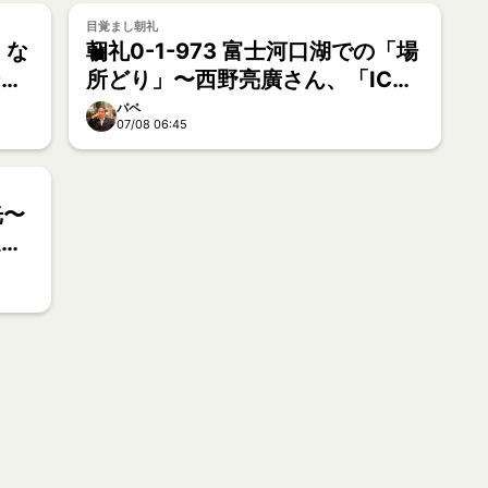
目覚まし朝礼
、な
朝礼0-1-973 富士河口湖での「場
ジ
所どり」〜西野亮廣さん、「ICHI
縁」松野将至さん【向谷太陽】
パペ
07/08 06:45
光〜
通過
【向