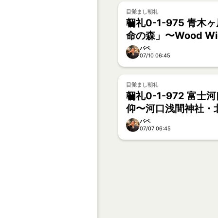
目覚まし朝礼
朝礼0-1-975 青
命の森」〜Wood Wi
な森のコミュニティ
パペ
07/10 06:45
目覚まし朝礼
朝礼0-1-972 富
仰〜河口浅間神社・
浅間神社【向谷太陽
パペ
07/07 06:45