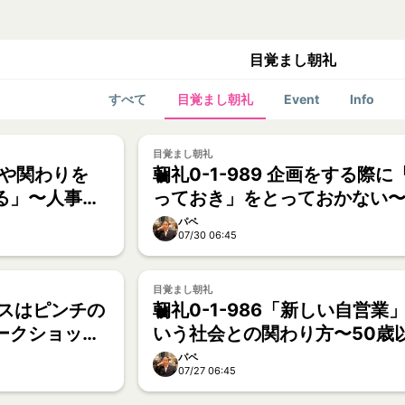
目覚まし朝礼
すべて
目覚まし朝礼
Event
Info
目覚まし朝礼
会いや関わりを
朝礼0-1-989 企画をする際に
る」〜人事を
っておき」をとっておかない
タパ】
ックライターへの道【ごう】
パペ
07/30 06:45
目覚まし朝礼
ャンスはピンチの
朝礼0-1-986「新しい自営業
ークショップ
いう社会との関わり方〜50歳
美容クリエイ
の比率が50%を超えた日本で
パペ
07/27 06:45
野誠一】