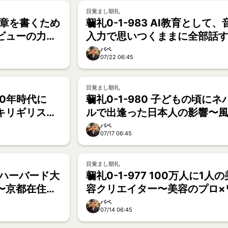
目覚まし朝礼
い文章を書くため
朝礼0-1-983 AI教育として、
ビューの力〜
入力で思いつくままに全部話
【ごう】
京都在住のAI起業家【うた】
パペ
07/22 06:45
目覚まし朝礼
100年時代に
朝礼0-1-980 子どもの頃にネ
キリギリスの
ルで出逢った日本人の影響〜
きたいです
吹けば桶屋が儲かる【タパ】
パペ
07/17 06:45
目覚まし朝礼
とはハーバード大
朝礼0-1-977 100万人に1人の
〜京都在住の
容クリエイター〜美容のプロ×
ークショップデザイナー×がん
パペ
07/14 06:45
育講師【KAE】