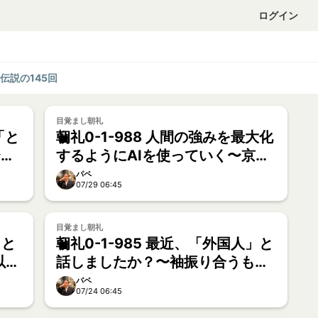
ログイン
伝説の145回
目覚まし朝礼
「と
朝礼0-1-988 人間の強みを最大化
〜ブ
するようにAIを使っていく〜京都
在住のAI起業家【うた】
パペ
07/29 06:45
目覚まし朝礼
」と
朝礼0-1-985 最近、「外国人」と
以上
話しましたか？〜袖振り合うも多
【大
生の縁【タパ】
パペ
07/24 06:45