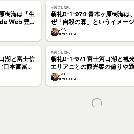
目覚まし朝礼
木ヶ原樹海は「生
朝礼0-1-974 青木ヶ原樹海は
de Web 豊か
ぜ「自殺の森」というイメー
【向谷太陽】
に？【向谷太陽】
パペ
07/09 06:45
目覚まし朝礼
士河口湖と富士信
朝礼0-1-971 富士河口湖と観
北口本宮冨士
エリアごとの観光客の偏りや
】
観光地問題を解決するには？
パペ
07/06 06:45
谷太陽】