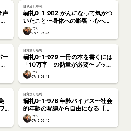
目覚まし朝礼
音声
朝礼0-1-982 がんになって気がつ
す〜
いたこと〜身体への影響・心への
影響【美容クリエイター・KAE】
パペ
07/21 06:45
目覚まし朝礼
パー
朝礼0-1-979 一冊の本を書くには
風が
「10万字」の熱量が必要〜ブック
ライターへの道【ごう】
パペ
07/16 06:45
目覚まし朝礼
美
朝礼0-1-976 年齢バイアス〜社会
ワ
的年齢の呪縛から自由になる【大
教
野誠一】
パペ
07/13 06:45