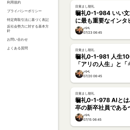
利用規約
目覚まし朝礼
プライバシーポリシー
朝礼0-1-984 い
に最も重要なインタ
特定商取引法に基づく表記
反社会勢力に対する基本方
ブックライターへの道
パペ
針
07/23 06:45
お問い合わせ
よくある質問
目覚まし朝礼
朝礼0-1-981 人生
「アリの人生」と「
人生」、どちらを生
パペ
07/20 06:45
か？【大野誠一】
目覚まし朝礼
朝礼0-1-978 AI
卒の新卒社員である
AI起業家【うた】
パペ
07/15 06:45