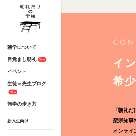
CON
朝学について
目覚まし朝礼
イ
New
イベント
希
生徒＝先生ブログ
New
朝学の歩き方
「朝礼だ
梨県知事
新入生向け
オンライ