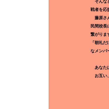
そんなと
戦者を応
藤原さん
民間校長
繋がりま
「朝礼だ
なメンバ
あなたは
お互い、