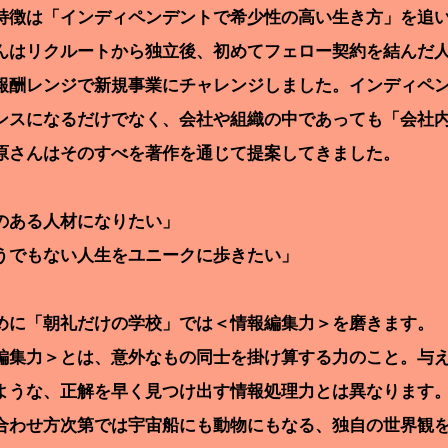
徴は「インディペンデントで希少性の高い生き方」を追い
はリクルートから独立後、初めてフェロー契約を結んだ人で
報酬レンジで新規事業にチャレンジしました。インディペ
ンスになるだけでなく、会社や組織の中であっても「会社
原さんはそのすべを著作を通じて提案してきました。
のある人材になりたい」
うでもない人生をユニークに歩きたい」
に「朝礼だけの学校」では＜情報編集力＞を磨きます。
集力＞とは、意外なもの同士を掛け算する力のこと。与え
ような、正解を早く見つけ出す情報処理力とは異なります
合わせ方次第では宇宙船にも動物にもなる、独自の世界観