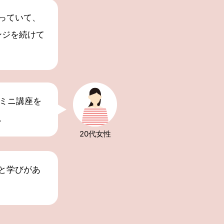
っていて、
ンジを続けて
のミニ講座を
。
20代
女性
と学びがあ