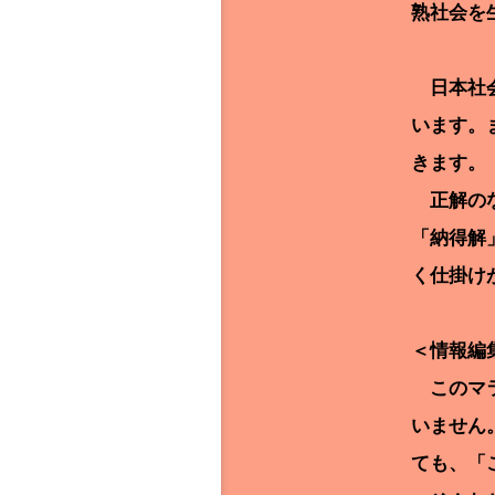
熟社会を
日本社会
います。
きます。
正解のな
「納得解
く仕掛け
＜情報編
このマラ
いません
ても、「