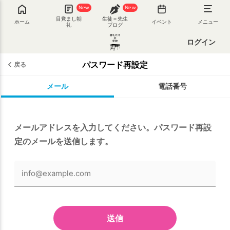
New
New
目覚まし朝
生徒＝先生
ホーム
イベント
メニュー
礼
ブログ
ログイン
パスワード再設定
戻る
メール
電話番号
メールアドレスを入力してください。パスワード再設
定のメールを送信します。
送信