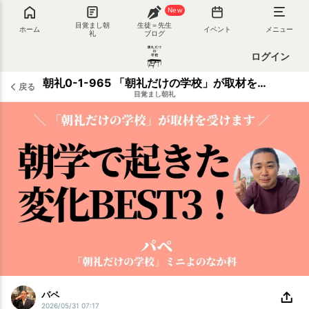
New
目覚まし朝
生徒＝先生
ホーム
イベント
メニュー
礼
ブログ
ログイン
朝礼0-1-965 「朝礼だけの学校」が取材を受けます。あなたに起きた変化BEST3は？
戻る
目覚まし朝礼
パペ
2026/05/31 07:17