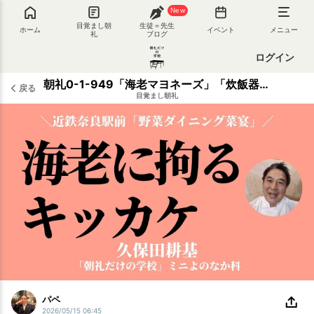
New
目覚まし朝
生徒＝先生
ホーム
イベント
メニュー
礼
ブログ
ログイン
朝礼0-1-949「海老マヨネーズ」「炊飯器で作る海老のパエリア」「海老カレー」･･･海老にこだわるキッカケは藤原和博先生【久保田耕基】
戻る
目覚まし朝礼
パペ
2026/05/15 06:45