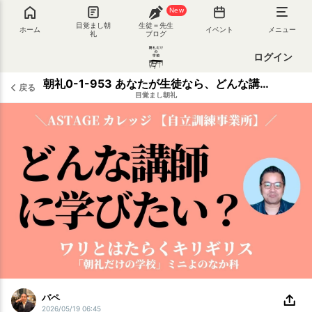
New
目覚まし朝
生徒＝先生
ホーム
イベント
メニュー
礼
ブログ
ログイン
朝礼0-1-953 あなたが生徒なら、どんな講師に学びたいですか？【ASTAGE カレッジ】
戻る
目覚まし朝礼
パペ
2026/05/19 06:45