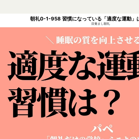
朝礼0-1-958 習慣になっている「適度な運動
目覚まし朝礼