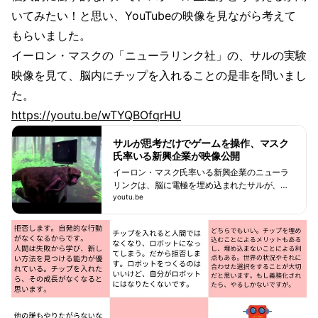
いてみたい！と思い、YouTubeの映像を見ながら考えて
もらいました。
イーロン・マスクの「ニューラリンク社」の、サルの実験
映像を見て、脳内にチップを入れることの是非を問いまし
た。
https://youtu.be/wTYQBOfqrHU
サルが思考だけでゲームを操作、マスク
氏率いる新興企業が映像公開
イーロン・マスク氏率いる新興企業のニューラ
リンクは、脳に電極を埋め込まれたサルが、思
考だけでビデオゲームをする様子だとする映像
youtu.be
を公開した。#科学 #脳波 #ニューラリンク #イ
ーロンマスク #電気信号 #脳チャンネル登録：h
ttps://youtube.com/ReutersJapan?sub_confirm
at...