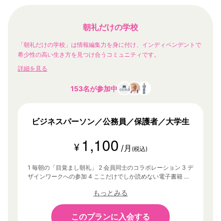
朝礼だけの学校
「朝礼だけの学校」は情報編集力を身に付け、インディペンデントで
希少性の高い生き方を見つけ合うコミュニティです。
詳細を見る
153名が参加中
ビジネスパーソン／公務員／保護者／大学生
1,100
¥
/月
(税込)
1 毎朝の「目覚まし朝礼」 2 会員同士のコラボレーション 3 デ
ザインワークへの参加 4 ここだけでしか読めない電子書籍 そ
の他、あなたの「1万時間」に没頭するための環境
もっとみる
このプランに入会する