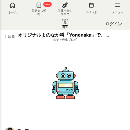
New
目覚まし朝
生徒＝先生
ホーム
イベント
メニュー
礼
ブログ
ログイン
オリジナルよのなか科「Yononaka」で、ロボットをテーマに意見共有しました
戻る
生徒＝先生ブログ