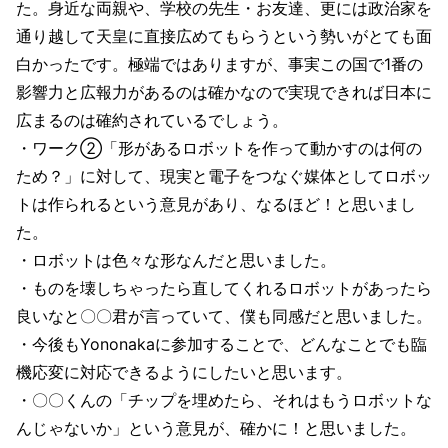
た。身近な両親や、学校の先生・お友達、更には政治家を
通り越して天皇に直接広めてもらうという勢いがとても面
白かったです。極端ではありますが、事実この国で1番の
影響力と広報力があるのは確かなので実現できれば日本に
広まるのは確約されているでしょう。
・ワーク②「形があるロボットを作って動かすのは何の
ため？」に対して、現実と電子をつなぐ媒体としてロボッ
トは作られるという意見があり、なるほど！と思いまし
た。
・ロボットは色々な形なんだと思いました。
・ものを壊しちゃったら直してくれるロボットがあったら
良いなと〇〇君が言っていて、僕も同感だと思いました。
・今後もYononakaに参加することで、どんなことでも臨
機応変に対応できるようにしたいと思います。
・〇〇くんの「チップを埋めたら、それはもうロボットな
んじゃないか」という意見が、確かに！と思いました。