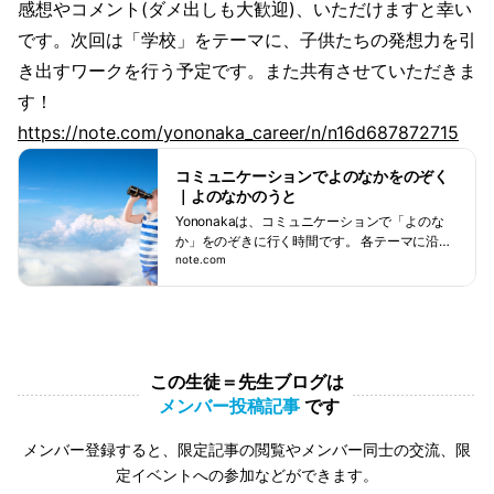
感想やコメント(ダメ出しも大歓迎)、いただけますと幸い
です。次回は「学校」をテーマに、子供たちの発想力を引
き出すワークを行う予定です。また共有させていただきま
す！
https://note.com/yononaka_career/n/n16d687872715
コミュニケーションでよのなかをのぞく
｜よのなかのうと
Yononakaは、コミュニケーションで「よのな
か」をのぞきに行く時間です。 各テーマに沿っ
た「正解がひとつでない問い」を投げかけます
note.com
ので、それに対して自らの思いを発言します。
その際、他の参加者の意見にもしっかりと耳を
傾け、受け止め、「なるほど！」と思ったとき
は自分の意見を更新していきます。 テーマは、
私たちの日常に溢れている「よのなかの身近な
この生徒＝先生ブログは
モノ」です。 たとえばエネルギー。エネルギー
問題や環境だけでなく、日常生活におけるエネ
メンバー投稿記事
です
ルギーについても考えていきます。 そうして少
しずつ、よのなかの情報をどう見るか、どのよ
メンバー登録すると、限定記事の閲覧やメンバー同士の交流、限
うに感じ、どのように考え、どのように行動す
定イベントへの参加などができます。
るか、自分の選択肢を増や