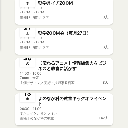
朝学月イチZOOM
木
19:00 - 20:30
ZOOM、ZOOM
終了
9人
主催
1万時間クラブ
5月
27
朝学ZOOM会（毎月27日）
土
19:00 - 20:30
ZOOM、ZOOM
終了
6人
主催
1万時間クラブ
3月
30
【伝わるアニメ】情報編集力をビジ
火
ネスと教育に活かす
14:00 - 16:00
Zoom、未定
終了
8人
主催
デザイン／美術・技術家庭科室
2月
13
よのなか科の教室キックオフイベン
土
ト
09:00 - 11:00
オンライン、オンライン
147人
主催
よのなか科の教室