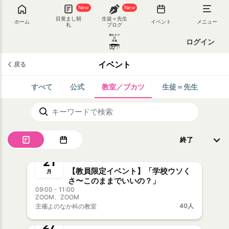
New
New
目覚まし朝
生徒＝先生
ホーム
イベント
メニュー
礼
ブログ
ログイン
イベント
戻る
すべて
公式
教室／ブカツ
生徒＝先生
終了
8月
21
【教員限定イベント】「学校ウソく
月
さ〜このままでいいの？」
09:00 - 11:00
ZOOM、ZOOM
終了
40人
主催
よのなか科の教室
7月
新生徒＝先生歓迎
27