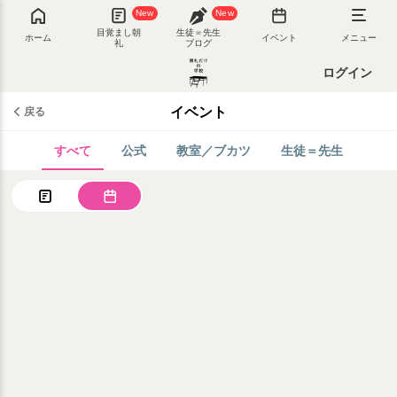
New
New
目覚まし朝
生徒＝先生
ホーム
イベント
メニュー
礼
ブログ
ログイン
イベント
戻る
すべて
公式
教室／ブカツ
生徒＝先生