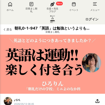
New
目覚まし朝
生徒＝先生
ホーム
イベント
メニュー
礼
ブログ
ログイン
朝礼0-1-947「英語」は勉強というよりも「運動」ではないか？〜英語との付き合い【ひろりん】
戻る
目覚まし朝礼
パペ
2026/05/13 06:45