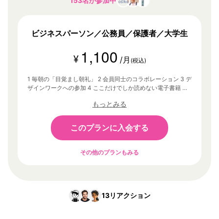
153名が参加中
ビジネスパーソン／公務員／保護者／大学生
1,100
¥
/月
(税込)
1 毎朝の「目覚まし朝礼」 2 会員同士のコラボレーション 3 デ
ザインワークへの参加 4 ここだけでしか読めない電子書籍 そ
の他、あなたの「1万時間」に没頭するための環境
もっとみる
このプランに入会する
その他のプランもみる
13
リアクション