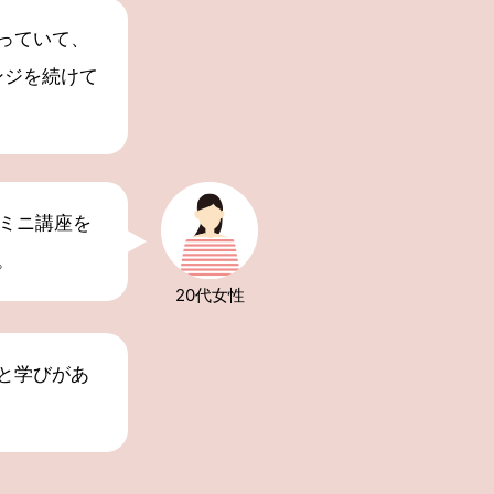
っていて、
ンジを続けて
のミニ講座を
。
20代
女性
と学びがあ