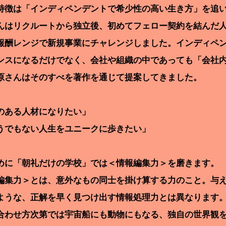
徴は「インディペンデントで希少性の高い生き方」を追い
はリクルートから独立後、初めてフェロー契約を結んだ人で
報酬レンジで新規事業にチャレンジしました。インディペ
ンスになるだけでなく、会社や組織の中であっても「会社
原さんはそのすべを著作を通じて提案してきました。
のある人材になりたい」
うでもない人生をユニークに歩きたい」
に「朝礼だけの学校」では＜情報編集力＞を磨きます。
集力＞とは、意外なもの同士を掛け算する力のこと。与え
ような、正解を早く見つけ出す情報処理力とは異なります
合わせ方次第では宇宙船にも動物にもなる、独自の世界観