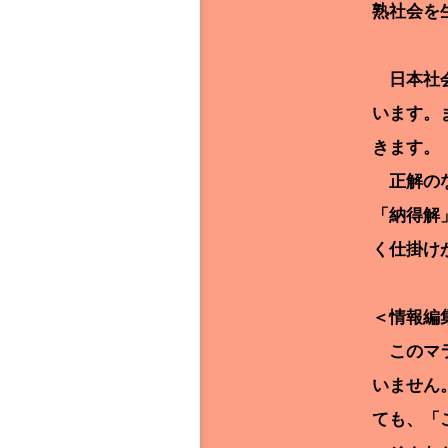
熟社会を
日本社会
います。
きます。
正解のな
「納得解
く仕掛け
＜情報編
このマラ
いません
ても、「