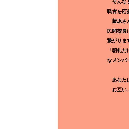
そんなと
戦者を応
藤原さん
民間校長
繋がりま
「朝礼だ
なメンバ
あなたは
お互い、