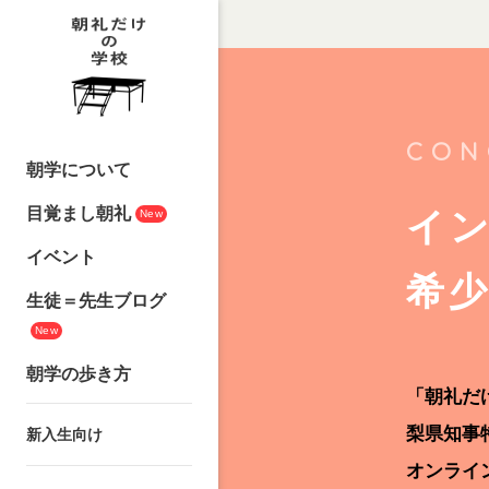
CON
朝学について
目覚まし朝礼
イ
New
イベント
希
生徒＝先生ブログ
New
朝学の歩き方
「朝礼だ
梨県知事
新入生向け
オンライ